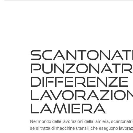
SCANTONATR
PUNZONATRI
DIFFERENZE
LAVORAZION
LAMIERA
Nel mondo delle lavorazioni della lamiera, scantonat
se si tratta di macchine utensili che eseguono lavoraz