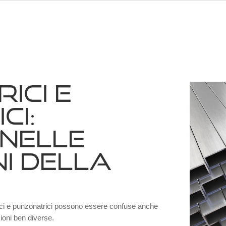
ICI E
CI:
 NELLE
I DELLA
rici e punzonatrici possono essere confuse anche
ioni ben diverse.