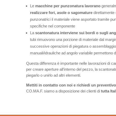
Le
macchine per punzonatura
lavorano
generalm
realizzare
fori, asole o sagomature
direttamente s
punzonatrici il materiale viene asportato tramite p
specifiche nel componente
La
scantonatura interviene sui bordi o sugli ang
tubi rimuovono una porzione di materiale dal margine
successive operazioni di piegatura o assemblaggio. I
manuali/idrauliche ad angolo variabile permettono di 
Questa differenza è importante nelle lavorazioni di c
per creare aperture all’interno del pezzo, la scantona
piegarlo o unirlo ad altri elementi.
Mettiti in contatto con noi e richiedi un preventiv
CO.MA.F. siamo a disposizione dei clienti di
tutta Ital