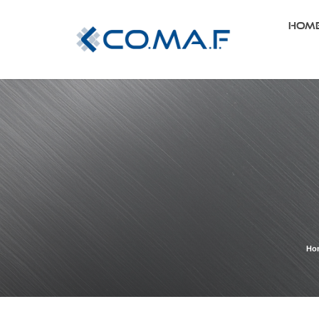
Hom
Ho