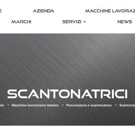
e
Azienda
Macchine lavoraz
Marchi
Servizi
News
SCANTONATRICI
me
Macchine lavorazione lamiera
Punzonatura e scantonatura
Scantonat
$
$
$