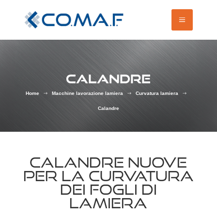
CALANDRE
Home
Macchine lavorazione lamiera
Curvatura lamiera
$
$
$
Calandre
CALANDRE NUOVE
PER LA CURVATURA
DEI FOGLI DI
LAMIERA