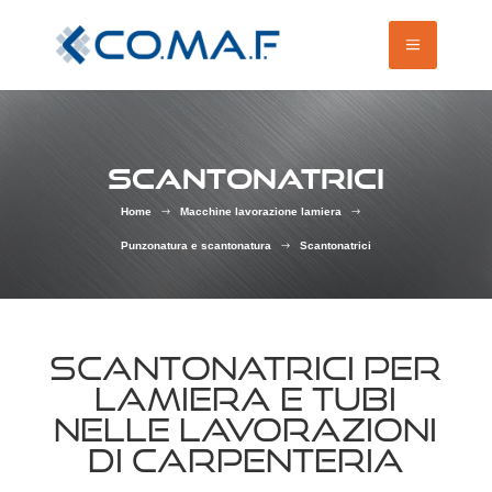
SCANTONATRICI
Home
Macchine lavorazione lamiera
$
$
Punzonatura e scantonatura
Scantonatrici
$
SCANTONATRICI PER
LAMIERA E TUBI
NELLE LAVORAZIONI
DI CARPENTERIA