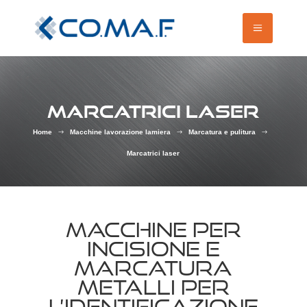
MARCATRICI LASER
Home
Macchine lavorazione lamiera
Marcatura e pulitura
$
$
$
Marcatrici laser
MACCHINE PER
INCISIONE E
MARCATURA
METALLI PER
L’IDENTIFICAZIONE