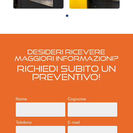
Desideri ricevere
maggiori informazioni?
RICHIEDI SUBITO UN
PREVENTIVO!
Nome
Cognome
Telefono
E-mail